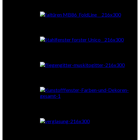
Falttüren
Stahl
Fliegengitter
Farben & Dekore
Verglasung
Zubehör