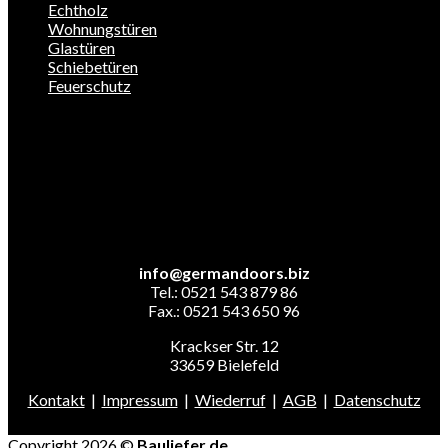
Echtholz
Wohnungstüren
Glastüren
Schiebetüren
Feuerschutz
info@germandoors.biz
Tel.: 0521 543 879 86
Fax.: 0521 543 650 96
Krackser Str. 12
33659 Bielefeld
Kontakt
|
Impressum
|
Wiederruf
|
AGB
|
Datenschutz
Copyright 2026 ©
Bauliefer.de