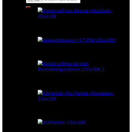
nach:
Schiebetüren
RENOrahmen
Aluminium
Holz