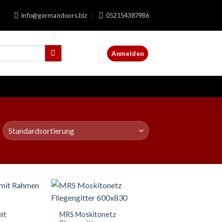
info@germandoors.biz
052154387986
Anmelden
mit
MRS Moskitonetz