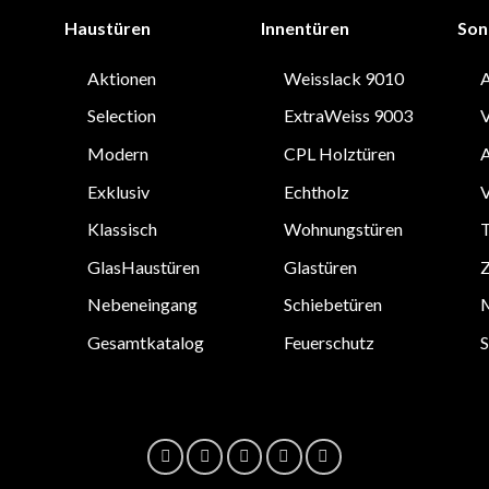
Haustüren
Innentüren
Son
Aktionen
Weisslack 9010
A
Selection
ExtraWeiss 9003
V
Modern
CPL Holztüren
A
Exklusiv
Echtholz
V
Klassisch
Wohnungstüren
T
GlasHaustüren
Glastüren
Nebeneingang
Schiebetüren
Gesamtkatalog
Feuerschutz