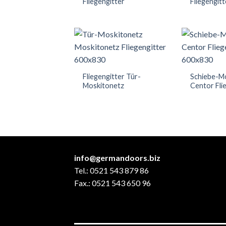
Fliegengitter
Fliegengitt
Fliegengitter Tür-
Schiebe-M
Moskitonetz
Centor Fli
info@germandoors.biz
Tel.: 0521 543 879 86
Fax.: 0521 543 650 96