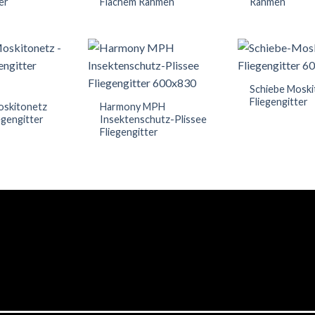
er
Flachem Rahmen
Rahmen
Schiebe Moski
Fliegengitter
oskitonetz
Harmony MPH
egengitter
Insektenschutz-Plissee
Fliegengitter