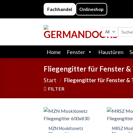
Skip
Fachhandel
Onlineshop
to
content
Suchen
nach:
Home
Fenster
Haustüren
S
Fliegengitter für Fenster &
Start
/
Fliegengitter für Fenster &
FILTER
MZN Moskitonetz
MRSZ Mosk