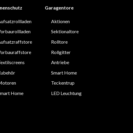
nenschutz
Garagentore
ufsatzrollladen
Aktionen
orbaurollladen
Sektionaltore
ufsatzraffstore
Rolltore
orbauraffstore
Rollgitter
extilscreens
Antriebe
Zubehör
Smart Home
Motoren
Teckentrup
Smart Home
LED Leuchtung