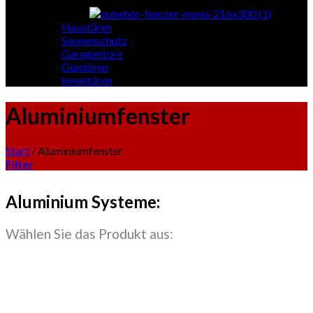
Haustüren
Sonnenschutz
Garagentore
Glastüren
Innentüren
Aluminiumfenster
Start
/
Aluminiumfenster
Filter
Aluminium Systeme:
Wählen Sie das Produkt aus: