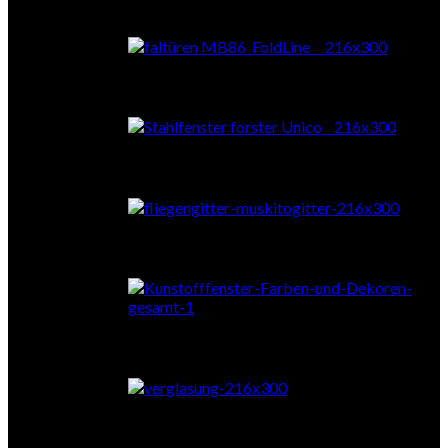
Falttüren
Stahl
Fliegengitter
Farben & Dekore
Verglasung
Zubehör