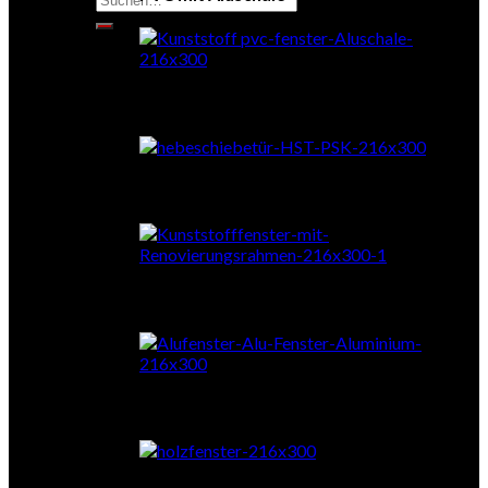
nach:
Schiebetüren
RENOrahmen
Aluminium
Holz