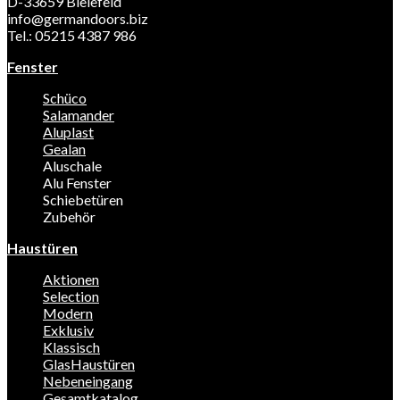
D-33659 Bielefeld
info@germandoors.biz
Tel.: 05215 4387 986
Fenster
Schüco
Salamander
Aluplast
Gealan
Aluschale
Alu Fenster
Schiebetüren
Zubehör
Haustüren
Aktionen
Selection
Modern
Exklusiv
Klassisch
GlasHaustüren
Nebeneingang
Gesamtkatalog