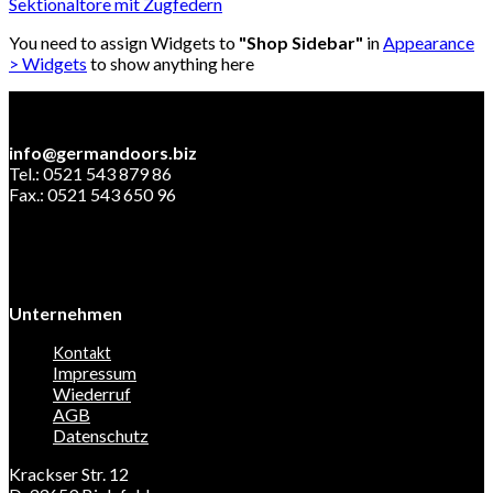
Sektionaltore mit Zugfedern
You need to assign Widgets to
"Shop Sidebar"
in
Appearance
> Widgets
to show anything here
info@germandoors.biz
Tel.: 0521 543 879 86
Fax.: 0521 543 650 96
Unternehmen
Kontakt
Impressum
Wiederruf
AGB
Datenschutz
Krackser Str. 12