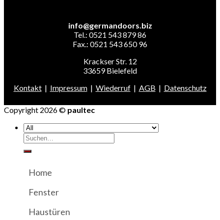
info@germandoors.biz
Tel.: 0521 543 879 86
Fax.: 0521 543 650 96
Krackser Str. 12
33659 Bielefeld
Kontakt
|
Impressum
|
Wiederruf
|
AGB
|
Datenschutz
Copyright 2026 ©
paultec
Suchen
nach:
Home
Fenster
Haustüren