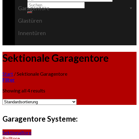
Suchen
Garagentore
nach:
Glastüren
Innentüren
Sektionale Garagentore
Start
/
Sektionale Garagentore
Filter
Showing all 4 results
Garagentore Systeme
:
Sektionaltore
Rolltore