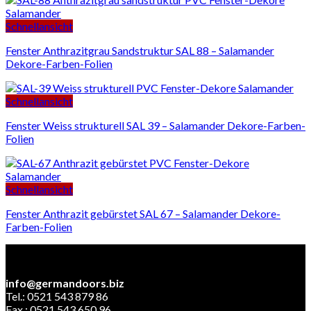
Schnellansicht
Fenster Anthrazitgrau Sandstruktur SAL 88 – Salamander
Dekore-Farben-Folien
Schnellansicht
Fenster Weiss strukturell SAL 39 – Salamander Dekore-Farben-
Folien
Schnellansicht
Fenster Anthrazit gebürstet SAL 67 – Salamander Dekore-
Farben-Folien
info@germandoors.biz
Tel.: 0521 543 879 86
Fax.: 0521 543 650 96