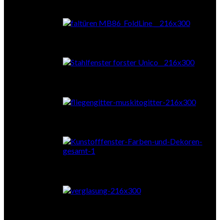
Falttüren
Stahl
Fliegengitter
Farben & Dekore
Verglasung
Zubehör