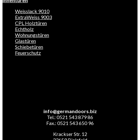
Innentüren
Weisslack 9010
ExtraWeiss 9003
CPL Holztüren
Echtholz
Wohnungstüren
Glastüren
Schiebetüren
Feuerschutz
info@germandoors.biz
Tel.: 0521 543 879 86
Fax.: 0521 543 650 96
Krackser Str. 12
33659 Bielefeld