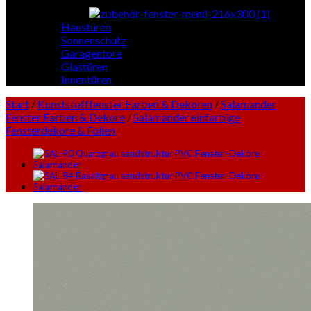
Haustüren
Sonnenschutz
Garagentore
Glastüren
Innentüren
Start
/
Kunststofffenster Farben & Dekoren
/
Salamander
Fenster Farben & Dekore
/
Salamander einfarbige
Fensterdekore & Folien