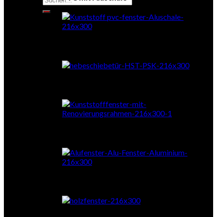
nach:
Schiebetüren
RENOrahmen
Aluminium
Holz