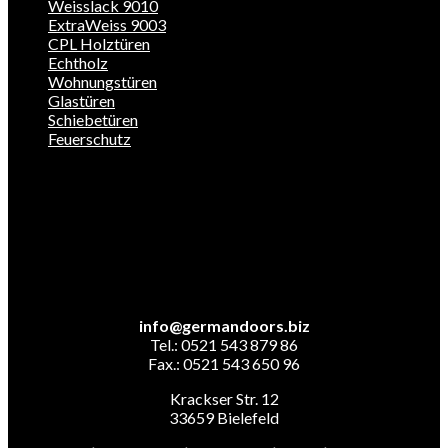
Weisslack 9010
ExtraWeiss 9003
CPL Holztüren
Echtholz
Wohnungstüren
Glastüren
Schiebetüren
Feuerschutz
info@germandoors.biz
Tel.: 0521 543 879 86
Fax.: 0521 543 650 96
Krackser Str. 12
33659 Bielefeld