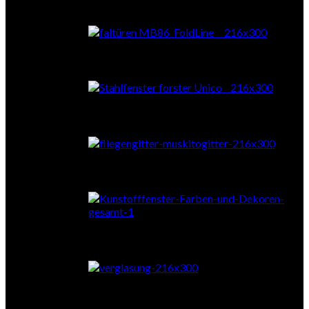
Falttüren
Stahl
Fliegengitter
Farben & Dekore
Verglasung
Zubehör