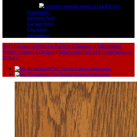
Haustüren
Sonnenschutz
Garagentore
Glastüren
Innentüren
Start
/
Kunststofffenster Farben & Dekoren
/
Salamander
Fenster Farben & Dekore
/
Salamander Sofort Fensterfarben &
Dekore