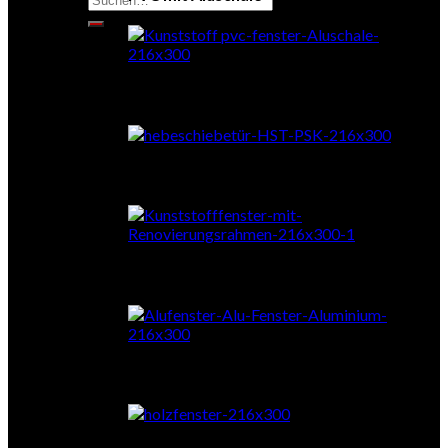
nach:
Schiebetüren
RENOrahmen
Aluminium
Holz